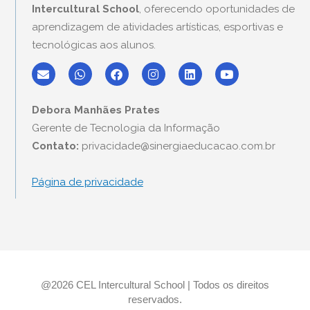
Intercultural School
, oferecendo oportunidades de
aprendizagem de atividades artísticas, esportivas e
tecnológicas aos alunos.
E
W
F
I
L
Y
n
h
a
n
i
o
v
a
c
s
n
u
e
t
e
t
k
t
Debora Manhães Prates
l
s
b
a
e
u
o
a
o
g
d
b
Gerente de Tecnologia da Informação
p
p
o
r
i
e
Contato:
privacidade@sinergiaeducacao.com.br
e
p
k
a
n
m
Página de privacidade
@2026 CEL Intercultural School | Todos os direitos
reservados.