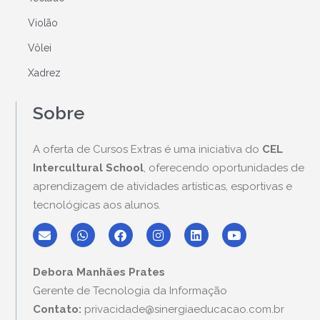
Violão
Vôlei
Xadrez
Sobre
A oferta de Cursos Extras é uma iniciativa do
CEL
Intercultural School
, oferecendo oportunidades de
aprendizagem de atividades artísticas, esportivas e
tecnológicas aos alunos.
E
W
F
I
L
Y
n
h
a
n
i
o
v
a
c
s
n
u
e
t
e
t
k
t
Debora Manhães Prates
l
s
b
a
e
u
o
a
o
g
d
b
Gerente de Tecnologia da Informação
p
p
o
r
i
e
Contato:
privacidade@sinergiaeducacao.com.br
e
p
k
a
n