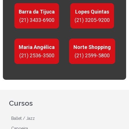
Barra da Tijuca
Lopes Quintas
(21) 3433-6900
(21) 3205-9200
Maria Angélica
Norte Shopping
(21) 2536-3500
(21) 2599-5800
Cursos
Ballet / Jazz
Capoeira